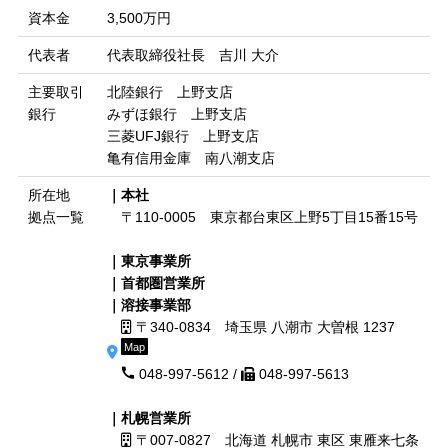
資本金
3,500万円
代表者
代表取締役社長 吉川 大介
主要取引
北陸銀行 上野支店
銀行
みずほ銀行 上野支店
三菱UFJ銀行 上野支店
亀有信用金庫 南八潮支店
所在地
｜本社
拠点一覧
〒110-0005 東京都台東区上野5丁目15番15号
｜東京事業所
｜首都圏営業所
｜溶接事業部
〒340-0834 埼玉県 八潮市 大曽根 1237
Map
048-997-5612 /
048-997-5613
｜
札幌営業所
〒007-0827 北海道 札幌市 東区 東雁来七条